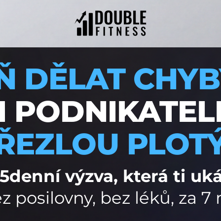
Ň DĚLAT CHYB
 PODNIKATEL
ŘEZLOU PLOT
denní výzva, která ti ukáž
z posilovny, bez léků, za 