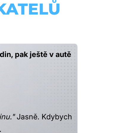
KATELŮ
in, pak ještě v autě
inu."
Jasně. Kdybych
.