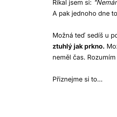
Říkal jsem si:
"Nemám 
A pak jednoho dne t
Možná teď sedíš u po
ztuhlý jak prkno.
Možn
neměl čas. Rozumím t
Přiznejme si to...