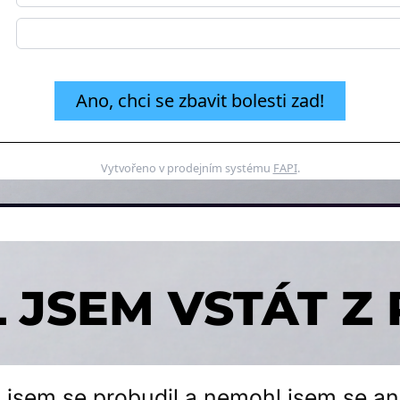
Ano, chci se zbavit bolesti zad!
Vytvořeno v prodejním systému
FAPI
.
JSEM VSTÁT Z 
 jsem se probudil a nemohl jsem se an