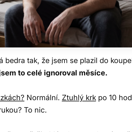
bedra tak, že jsem se plazil do koupel
jsem to celé ignoroval měsíce.
hůzkách?
Normální.
Ztuhlý krk
po 10 hod
rukou? To nic.