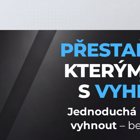
PŘESTA
KTERÝM
S
VYH
Jednoduchá 5
vyhnout
– be