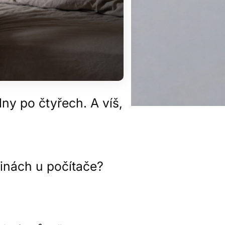
ny po čtyřech. A víš,
inách u počítače?