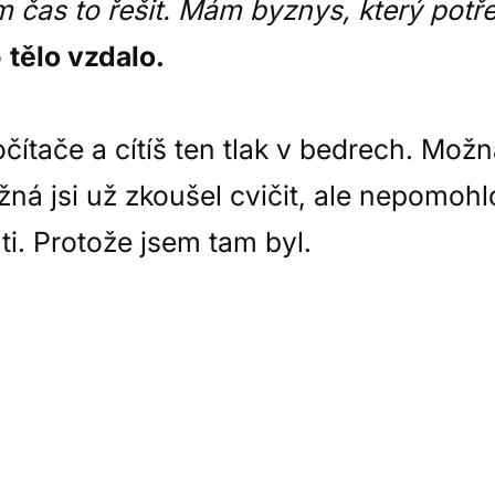
čas to řešit. Mám byznys, který potře
o
tělo vzdalo.
čítače a cítíš ten tlak v bedrech. Mož
á jsi už zkoušel cvičit, ale nepomohlo
i. Protože jsem tam byl.