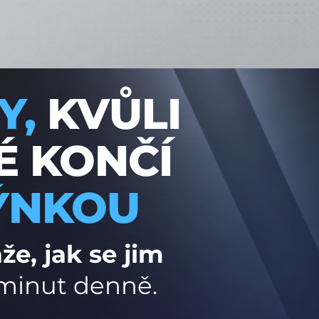
Y,
KVŮLI
É KONČÍ
ÝNKOU
e, jak se jim
7 minut denně.