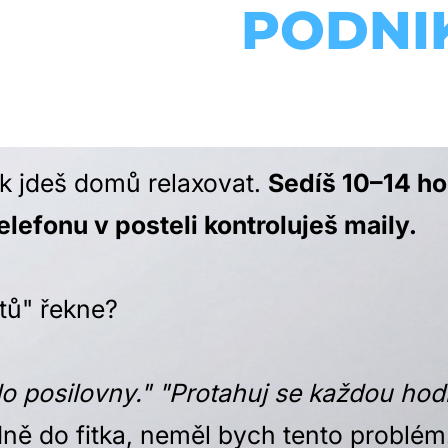
I ZAD U
PODNI
JSOU JINÉ...
k jdeš domů relaxovat.
Sedíš 10–14 hod
elefonu v posteli kontroluješ maily.
rtů" řekne?
 posilovny." "Protahuj se každou hod
dně do fitka, neměl bych tento problém