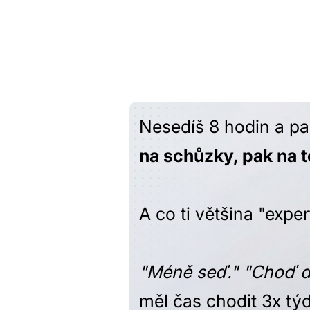
BOLEST
Nesedíš 8 hodin a pa
na schůzky, pak na t
A co ti většina "expe
"Méně seď." "Choď do
měl čas chodit 3x tý