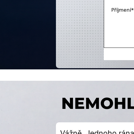
Příjmení*
NEMOHL 
Vážně. Jednoho rána