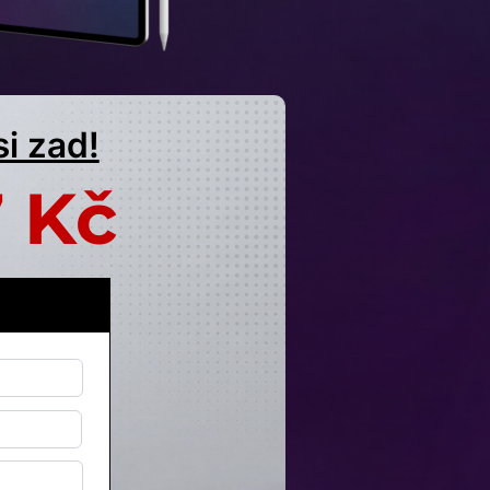
si zad!
 Kč